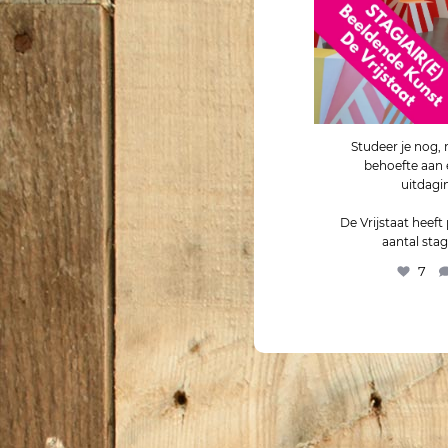
Studeer je nog,
behoefte aan 
uitdagi
De Vrijstaat heeft
aantal stag
7