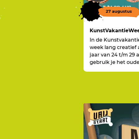
27 augustus
KunstVakantieWee
In de Kunstvakanti
week lang creatief 
jaar van 24 t/m 29
gebruik je het oud
nemen naar de toe
the Future!