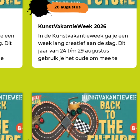
26 augustus
KunstVakantieWeek 2026
je een
In de Kunstvakantieweek ga je een
. Dit
week lang creatief aan de slag. Dit
jaar van 24 t/m 29 augustus
te
gebruik je het oude om mee te
ck to
nemen naar de toekomst, Back to
the Future!