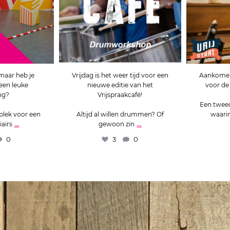
 maar heb je
Vrijdag is het weer tijd voor een
Aankomend
een leuke
nieuwe editie van het
voor d
ng?
Vrijspraakcafé!
Een twee
 plek voor een
Altijd al willen drummen? Of
waarin
...
...
iairs
gewoon zin
0
3
0