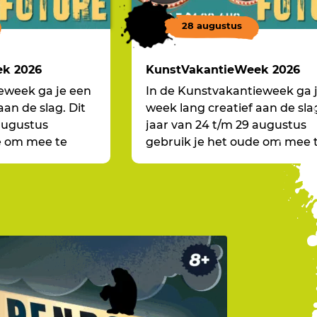
28 augustus
k 2026
KunstVakantieWeek 2026
eweek ga je een
In de Kunstvakantieweek ga 
aan de slag. Dit
week lang creatief aan de slag
 augustus
jaar van 24 t/m 29 augustus
e om mee te
gebruik je het oude om mee 
komst, Back to
nemen naar de toekomst, Ba
the Future!