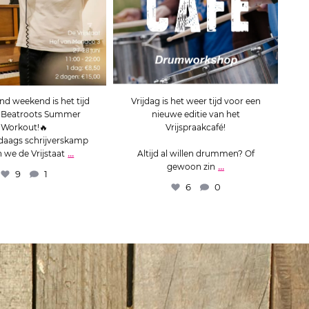
 weekend is het tijd
Vrijdag is het weer tijd voor een
e Beatroots Summer
nieuwe editie van het
s
Workout!🔥
Vrijspraakcafé!
Re
daags schrijverskamp
...
 we de Vrijstaat
Altijd al willen drummen? Of
...
gewoon zin
9
1
6
0