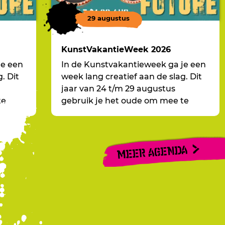
29 augustus
KunstVakantieWeek 2026
je een
In de Kunstvakantieweek ga je een
. Dit
week lang creatief aan de slag. Dit
jaar van 24 t/m 29 augustus
te
gebruik je het oude om mee te
ck to
nemen naar de toekomst, Back to
the Future!
MEER AGENDA