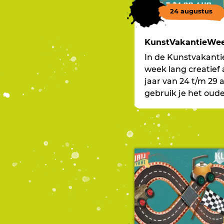
24 augustus
KunstVakantieWee
In de Kunstvakanti
week lang creatief 
jaar van 24 t/m 29
gebruik je het oud
nemen naar de toe
the Future!