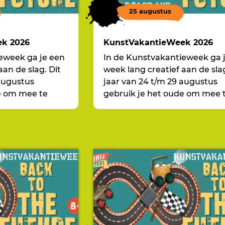
25 augustus
k 2026
KunstVakantieWeek 2026
eweek ga je een
In de Kunstvakantieweek ga 
aan de slag. Dit
week lang creatief aan de slag
 augustus
jaar van 24 t/m 29 augustus
e om mee te
gebruik je het oude om mee 
komst, Back to
nemen naar de toekomst, Ba
the Future!