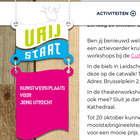
ACTIVITEITEN
Alles Kids wo
Zondag 20 oktober 
Ben jij benieuwd welk 
een actievoerder kru
workshops bij de
Cul
In de bieb in Leidsch
deze op de catwalk! T
Adres: Brusselplein 2.
In de theaterworksh
ook mee? Sluit je dan
Kathedraal.
Tot 20 oktober kunn
mooiste/origineelste
voor een mooie prijs.