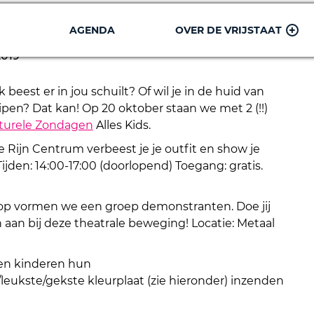
AGENDA
OVER DE VRIJSTAAT
rkshops
2019
beest er in jou schuilt? Of wil je in de huid van
ipen? Dat kan! Op 20 oktober staan we met 2 (!!)
turele Zondagen
Alles Kids.
e Rijn Centrum verbeest je je outfit en show je
ijden: 14:00-17:00 (doorlopend) Toegang: gratis.
op vormen we een groep demonstranten. Doe jij
 aan bij deze theatrale beweging! Locatie: Metaal
en kinderen hun
/leukste/gekste kleurplaat (zie hieronder) inzenden