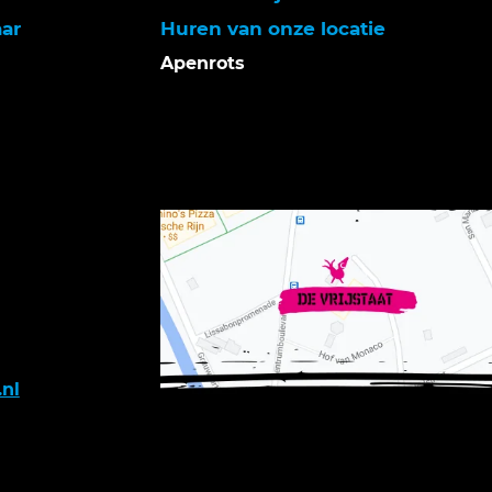
aar
Huren van onze locatie
Apenrots
.nl