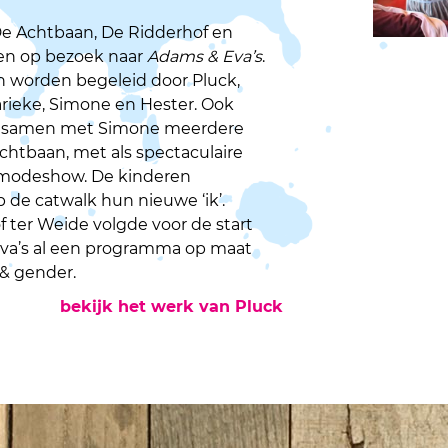
De Achtbaan, De Ridderhof en
en op bezoek naar
Adams & Eva’s
.
 worden begeleid door Pluck,
ieke, Simone en Hester. Ook
k samen met Simone meerdere
chtbaan, met als spectaculaire
n modeshow. De kinderen
 de catwalk hun nieuwe ‘ik’.
f ter Weide volgde voor de start
va’s al een programma op maat
 & gender.
bekijk het werk van Pluck