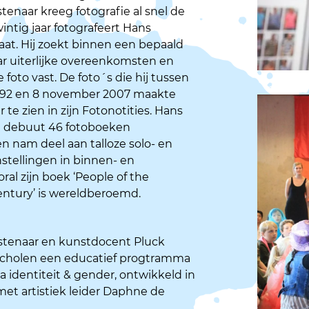
enaar kreeg fotografie al snel de
intig jaar fotografeert Hans
at. Hij zoekt binnen een bepaald
ar uiterlijke overeenkomsten en
 foto vast. De foto´s die hij tussen
92 en 8 november 2007 maakte
 te zien in zijn Fotonotities. Hans
jn debuut 46 fotoboeken
n nam deel aan talloze solo- en
tellingen in binnen- en
ral zijn boek ‘People of the
entury’ is wereldberoemd.
tenaar en kunstdocent Pluck
 scholen een educatief progtramma
 identiteit & gender, ontwikkeld in
et artistiek leider Daphne de