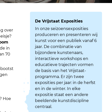
De Vrijstaat Exposities
In onze seizoensexposities
ng over
produceren en presenteren wij
eisje?
kunst voor een publiek vanaf 6
boom
jaar. De combinatie van
de in
bijzondere kunstenaars,
van 70
interactieve workshops en
educatieve trajecten vormen
ebootst
de basis van het Vrijstaat-
igen
programma. Er zijn twee
exposities per jaar: in de herfst
en in de winter. In elke
expositie staat een andere
n? Hoe
beeldende kunstdiscipline
centraal.