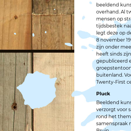
beeldend kunst
overhand. Al tw
mensen op stra
tijdsbestek na
legt deze op de
8 november 19
zijn onder meer
heeft sinds zi
gepubliceerd e
groepstentoons
buitenland. Voo
Twenty-First c
Pluck
Beeldend kuns
verzorgt voor
rond het thema
samenspraak m
Bruin.