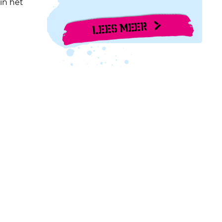
 in het
LEES MEER