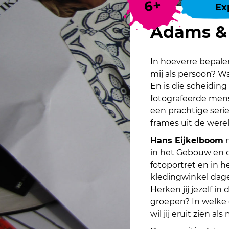
6+
Ex
Adams & 
In hoeverre bepalen
mij als persoon? W
En is die scheiding 
fotografeerde mense
een prachtige serie
frames uit de were
Hans Eijkelboom
m
in het Gebouw en o
fotoportret en in h
kledingwinkel dage
Herken jij jezelf i
groepen? In welke g
wil jij eruit zien als