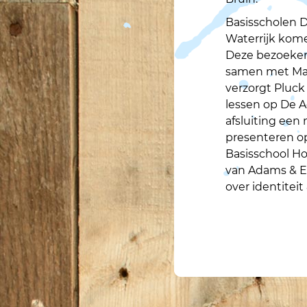
Basisscholen 
Waterrijk kom
Deze bezoeken
samen met Mar
verzorgt Pluc
lessen op De A
afsluiting ee
presenteren op
Basisschool Ho
van Adams & E
over identiteit