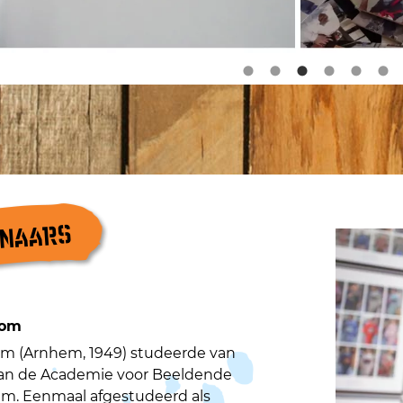
ENAARS
oom
om (Arnhem, 1949) studeerde van
 aan de Academie voor Beeldende
em. Eenmaal afgestudeerd als