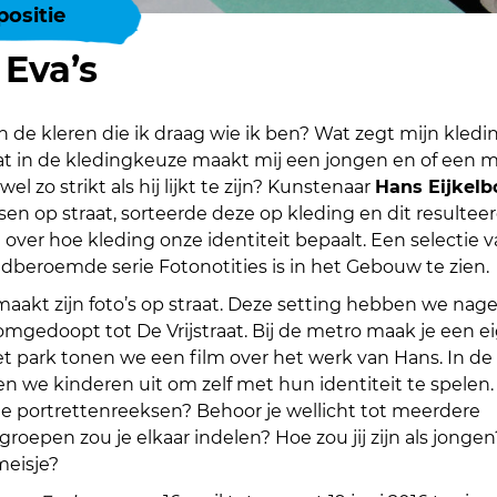
positie
Eva’s
 de kleren die ik draag wie ik ben? Wat zegt mijn kledi
at in de kledingkeuze maakt mij een jongen en of een m
wel zo strikt als hij lijkt te zijn? Kunstenaar
Hans Eijkel
n op straat, sorteerde deze op kleding en dit resulteer
 over hoe kleding onze identiteit bepaalt. Een selectie 
ldberoemde serie Fotonotities is in het Gebouw te zien.
aakt zijn foto’s op straat. Deze setting hebben we nag
mgedoopt tot De Vrijstraat. Bij de metro maak je een e
et park tonen we een film over het werk van Hans. In de
n we kinderen uit om zelf met hun identiteit te spelen.
n de portrettenreeksen? Behoor je wellicht tot meerdere
roepen zou je elkaar indelen? Hoe zou jij zijn als jonge
 meisje?