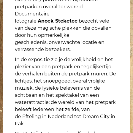
pretparken overal ter wereld.
Documentaire
fotografe
Anoek Steketee
bezocht vele
van deze magische
plekken die opvallen
door hun opmerkelijke
geschiedenis,
onverwachte locatie en
verrassende bezoekers.
In de expositie zie je
de vrolijkheid en het
plezier van een pretpark en tegelijkertijd
de verhalen buiten de
pretpark
muren.
De
lichtjes, het snoepgoed, overal vrolijke
muziek, de fys
ieke belevenis van de
achtbaan en
het spektakel van een
waterattractie; de wereld van het pretpark
beleeft iedereen het zelfde, van
de
Efteling
in Nederland tot
Dream City
in
Irak.